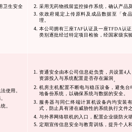
用卫生安全
采用无药物残留监控操作系统，确认产品
依政府规定上传原料及成品数据至「食
理。
本公司拥有三座
TAF
认证及一座
TFDA
认证
类别逐批经过特定项目检验，经国家级实
资通安全由本公司信息处负责，共设置
4
人
资源投入与系统配置是否存在漏洞
。
机房主机配置不断电与稳压设备，避免台
无法使用。
地备份系统，以确保系统与数据的安全。
漏。
服务器与同仁终端计算机设备内均安装
系统。
式，防止具有潜在威胁性的系统执行文件
与外界网络联机的入口，配置企业级防火
定期宣传信息安全与教育训练，提升个人