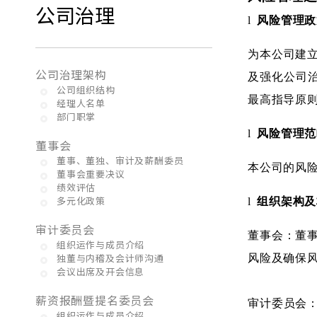
公司治理
l
风险管理政
为本公司建
公司治理架构
及强化公司
公司组织结构
最高指导原
经理人名单
部门职掌
l
风险管理范
董事会
董事、董独、审计及薪酬委员
本公司的风
董事会重要决议
绩效评估
多元化政策
l
组织架构及
审计委员会
董事会：董
组织运作与成员介绍
独董与内稽及会计师沟通
风险及确保
会议出席及开会信息
薪资报酬暨提名委员会
审计委员会
组织运作与成员介绍