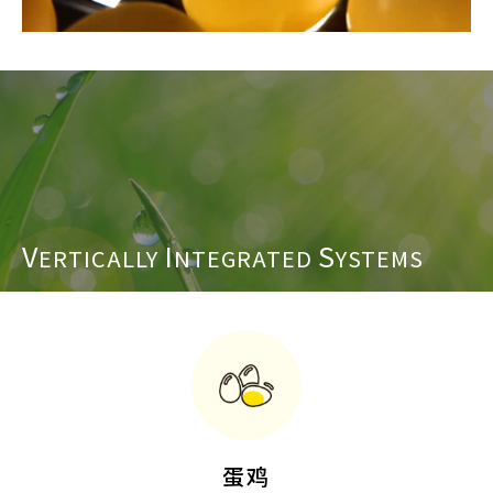
V
I
S
ERTICALLY
NTEGRATED
YSTEMS
蛋鸡