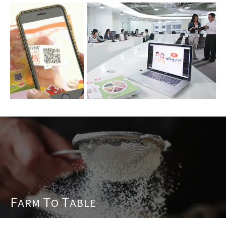
F
T
T
ARM
O
ABLE