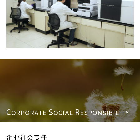
C
S
R
ORPORATE
OCIAL
ESPONSIBILITY
企业社会责任