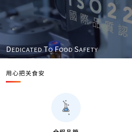
D
T
F
S
EDICATED
O
OOD
AFETY
用心把关食安
全程品管