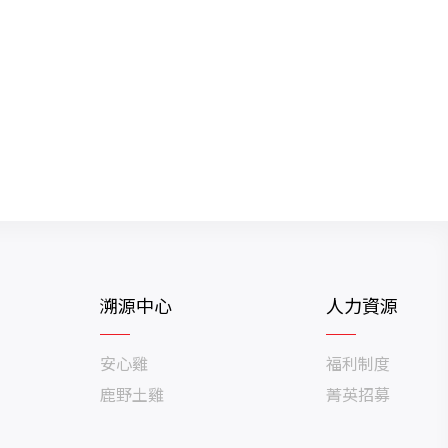
溯源中心
人力資源
安心雞
福利制度
鹿野土雞
菁英招募