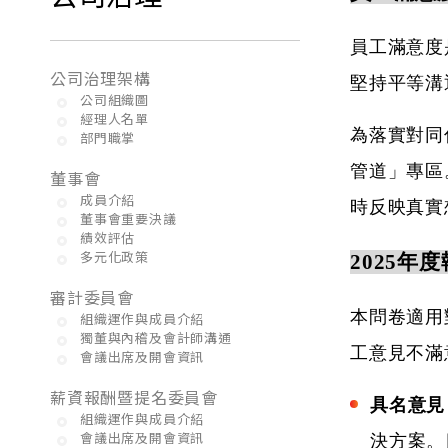
員工滿意度
公司治理架構
堅持平等溝
公司組織圖
經理人名單
為落實對同仁
部門職掌
管道」專區
董事會
成員介紹
時反映真實
董事會重要決議
績效評估
多元化政策
2025年
審計委員會
本問卷適用
組織運作與成員介紹
獨董與內稽及會計師溝通
工意見不滿
會議出席及開會資訊
薪資報酬暨提名委員會
具名意見
組織運作與成員介紹
會議出席及開會資訊
決方案。