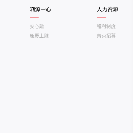
溯源中心
人力資源
安心雞
福利制度
鹿野土雞
菁英招募