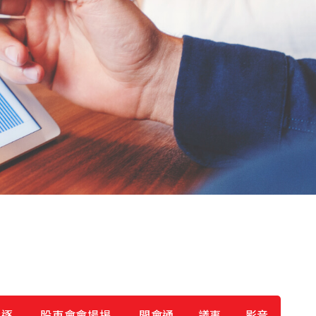
案逐
股東會會場揭
開會通
議事
影音