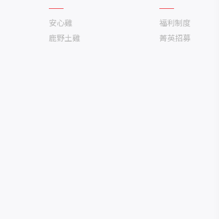
安心雞
福利制度
鹿野土雞
菁英招募