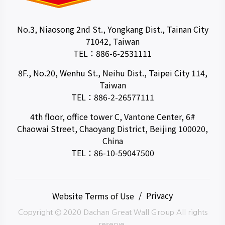
No.3, Niaosong 2nd St., Yongkang Dist., Tainan City
71042, Taiwan
TEL：
886-6-2531111
8F., No.20, Wenhu St., Neihu Dist., Taipei City 114,
Taiwan
TEL：
886-2-26577111
4th floor, office tower C, Vantone Center, 6#
Chaowai Street, Chaoyang District, Beijing 100020,
China
TEL：
86-10-59047500
Website Terms of Use
Privacy
Copyright © 2020 Dachan Great Wall Group All rights
reserve.