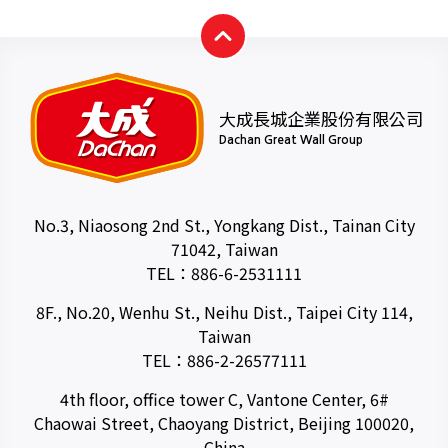
大成長城企業股份有限公司
Dachan Great Wall Group
No.3, Niaosong 2nd St., Yongkang Dist., Tainan City
71042, Taiwan
TEL：
886-6-2531111
8F., No.20, Wenhu St., Neihu Dist., Taipei City 114,
Taiwan
TEL：
886-2-26577111
4th floor, office tower C, Vantone Center, 6#
Chaowai Street, Chaoyang District, Beijing 100020,
China