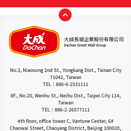
大成長城企業股份有限公司
Dachan Great Wall Group
No.3, Niaosong 2nd St., Yongkang Dist., Tainan City
71042, Taiwan
TEL：
886-6-2531111
8F., No.20, Wenhu St., Neihu Dist., Taipei City 114,
Taiwan
TEL：
886-2-26577111
4th floor, office tower C, Vantone Center, 6#
Chaowai Street, Chaoyang District, Beijing 100020,