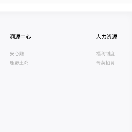
溯源中心
人力资源
安心雞
福利制度
鹿野土鸡
菁英招募