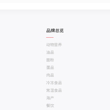
品牌总览
动物营养
油品
面粉
蛋品
肉品
冷冻食品
常温食品
海产
餐饮