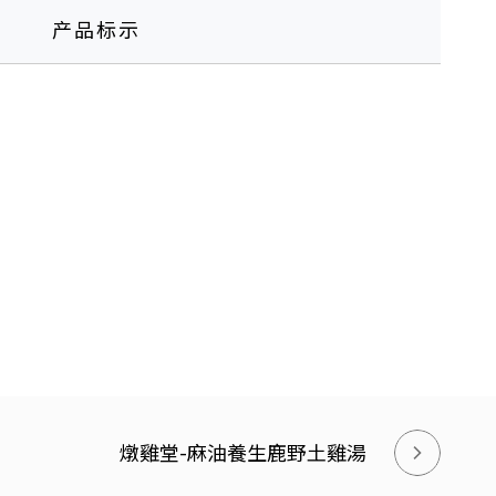
产品标示
燉雞堂-麻油養生鹿野土雞湯