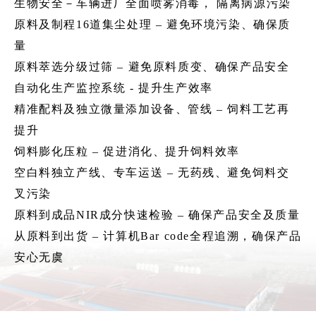
生物安全－
车辆
进厂全面喷雾消毒，
隔离病源污染
原料
及制程
16
道集尘处理
–
避免环境污染、确保质
量
原料
萃选分级过筛
–
避免原料质变、确保产品安全
自动化
生产监控系统
-
提升生产效率
精
准配料及独立微量添加设备、管线
–
饲料工艺再
提升
饲料
膨化压粒
–
促进消化、提升饲料效率
空白
料独立产线、专车运送
–
无药残、避免饲料交
叉污染
原料
到成品
NIR
成分快速检验
–
确保产品安全及质量
从
原料到出货
–
计算机
Bar code
全程追溯，确保产品
安心无
虞