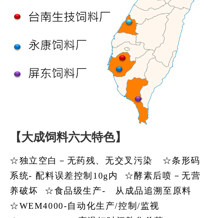
【大成饲料六大特色】
☆独立空白－无药残、无交叉污染 ☆条形码
系统
-
配料误差控制
10g
内 ☆酵素后喷－无营
养破坏 ☆食品级生产
-
从成品追溯至原料
☆
WEM4000-
自动化生产
/
控制
/
监视