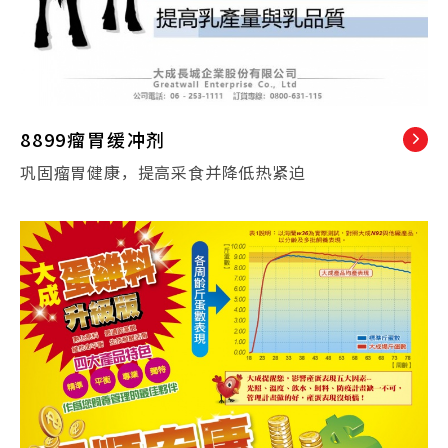
8899瘤胃缓冲剂
巩固瘤胃健康，提高采食并降低热紧迫