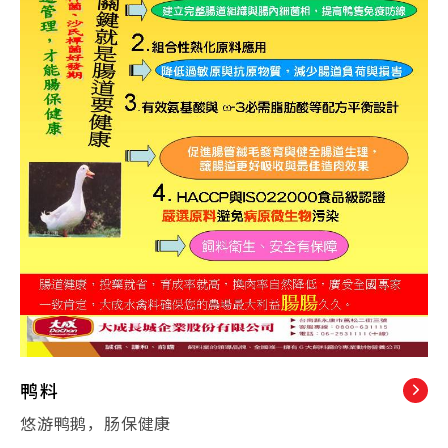
鸭料
悠游鸭鹅，肠保健康