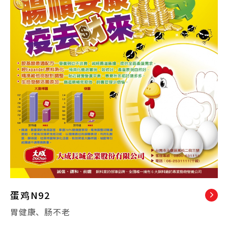
蛋鸡N92
胃健康、肠不老