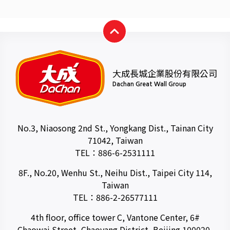
大成長城企業股份有限公司
Dachan Great Wall Group
No.3, Niaosong 2nd St., Yongkang Dist., Tainan City
71042, Taiwan
TEL：
886-6-2531111
8F., No.20, Wenhu St., Neihu Dist., Taipei City 114,
Taiwan
TEL：
886-2-26577111
4th floor, office tower C, Vantone Center, 6#
Chaowai Street, Chaoyang District, Beijing 100020,