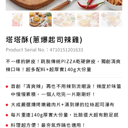
塔塔酥(蔥爆起司辣雞)
Product Serial No.：4710151201633
不一樣的餅皮！跳脫傳統PIZZA乾硬餅皮，獨創清爽
辣口味！超多配料+超厚實140g大份量
首創「清爽辣」再也不用辣到流眼淚！辣度於味蕾
中慢慢累積，一個人吃完一片剛剛好！
大成嚴選燻烤嫩雞肉片+滿到爆的拉絲起司瀑布
每片重達140g厚實大份量，比臉還大超有飽足感
料理超方便！最夯氣炸鍋也適用！