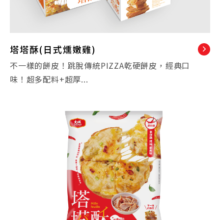
塔塔酥(日式燻嫩雞)
不一樣的餅皮！跳脫傳統PIZZA乾硬餅皮，經典口
味！超多配料+超厚...