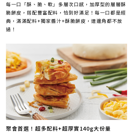
每一口「酥、脆、軟」多層次口感，加厚型的層層酥
脆餅皮，搭配豐富配料，恰到好滿足！每一口都是經
典，滿滿配料+獨家醬汁+酥脆餅皮，連邊角都不放
過！
聚會首選！超多配料+超厚實140g大份量