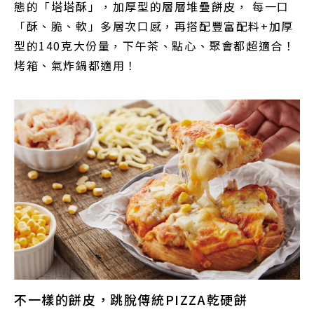
態的「塔塔酥」，加厚型的層層堆疊餅皮， 每一口
「酥、脆、軟」多層次口感，再搭配豐富配料+加厚
型的140克大份量，下午茶、點心、聚會都超適合！
烤箱、氣炸鍋都適用！
不一樣的餅皮，跳脫傳統PIZZA乾硬餅