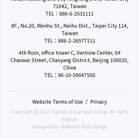
71042, Taiwan
TEL：
886-6-2531111
8F., No.20, Wenhu St., Neihu Dist., Taipei City 114,
Taiwan
TEL：
886-2-26577111
4th floor, office tower C, Vantone Center, 6#
Chaowai Street, Chaoyang District, Beijing 100020,
China
TEL：
86-10-59047500
Website Terms of Use
Privacy
Copyright © 2020 Dachan Great Wall Group All rights
reserve.
Designed by
MINMAX Web Design