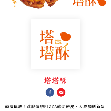
塔塔酥
顛覆傳統！跳脫傳統PIZZA乾硬餅皮，大成獨創新型