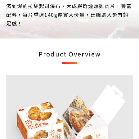
滿到爆的拉絲起司瀑布，大成嚴選煙燻雞肉片，豐富
配料，每片重達140g厚實大份量，比臉還大超有飽
足感！
Product Overview