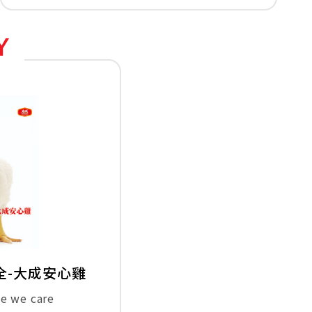
Y
全-大成安心雞
se we care