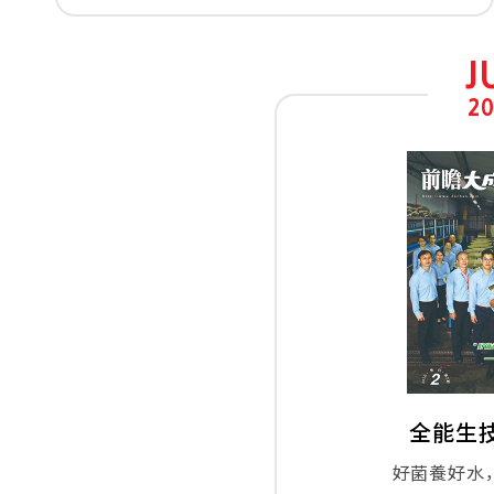
J
20
全能生技
好菌養好水