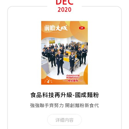
DEC
2020
食品科技再升級-國成麵粉
強強聯手齊努力 開創麵粉新食代
详细内容