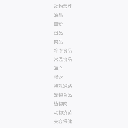
动物营养
油品
面粉
蛋品
肉品
冷冻食品
常温食品
海产
餐饮
特殊通路
宠物食品
植物肉
动物疫苗
美容保健