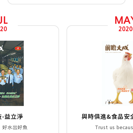
UL
MA
20
2020
-益立淨
與時俱進&食品安
，好水出好魚
Trust us becau