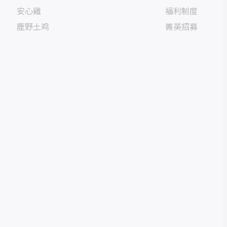
安心雞
福利制度
鹿野土鸡
菁英招募