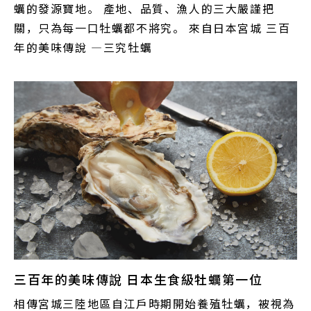
蠣的發源寶地。 產地、品質、漁人的三大嚴謹把
關，只為每一口牡蠣都不將究。 來自日本宮城 三百
年的美味傳說 —三究牡蠣
三百年的美味傳說 日本生食級牡蠣第一位
相傳宮城三陸地區自江戶時期開始養殖牡蠣，被視為