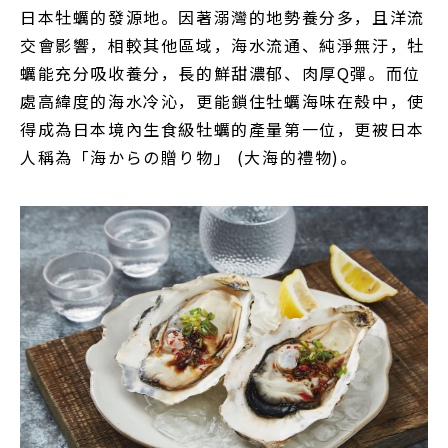
日本牡蠣的發源地。因著溺灣的地勢養分多，且洋流
交會影響，相較其他區域，海水流通、純淨無汙，牡
蠣能充分吸收養分，長的鮮甜濃郁、肉厚Q彈。而位
處高緯度的海水冷沁，更能鎖住牡蠣海味在殼中，使
得成為日本境內生食級牡蠣的產量第一位，更被日本
人稱為「海からの贈り物」 (大海的禮物)。