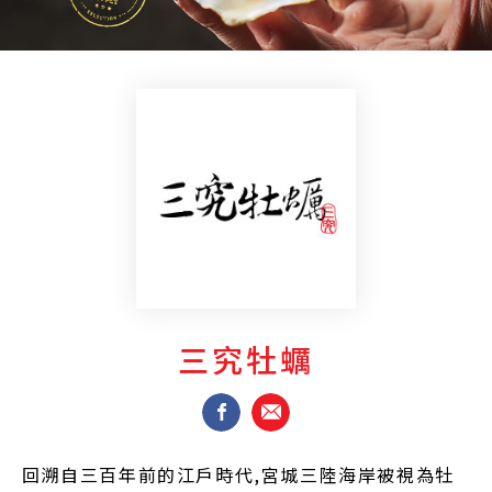
三究牡蠣
回溯自三百年前的江戶時代,宮城三陸海岸被視為牡