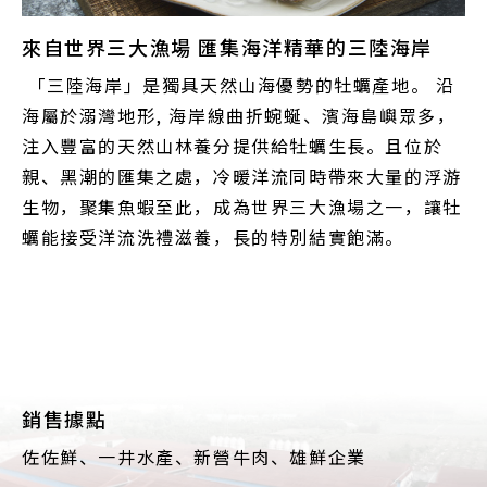
來自世界三大漁場 匯集海洋精華的三陸海岸
「三陸海岸」是獨具天然山海優勢的牡蠣產地。 沿
海屬於溺灣地形, 海岸線曲折蜿蜒、濱海島嶼眾多，
注入豐富的天然山林養分提供給牡蠣生長。且位於
親、黑潮的匯集之處，冷暖洋流同時帶來大量的浮游
生物，聚集魚蝦至此，成為世界三大漁場之一，讓牡
蠣能接受洋流洗禮滋養，長的特別結實飽滿。
銷售據點
佐佐鮮、一井水產、新營牛肉、雄鮮企業