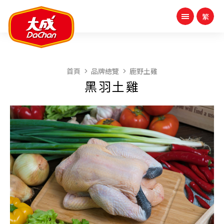
首頁
品牌總覽
鹿野土雞
黑羽土雞