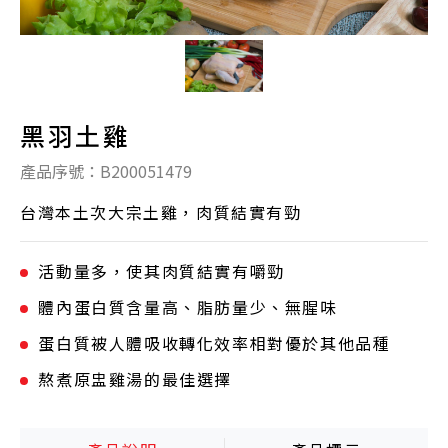
黑羽土雞
產品序號：B200051479
台灣本土次大宗土雞，肉質結實有勁
活動量多，使其肉質結實有嚼勁
體內蛋白質含量高、脂肪量少、無腥味
蛋白質被人體吸收轉化效率相對優於其他品種
熬煮原盅雞湯的最佳選擇