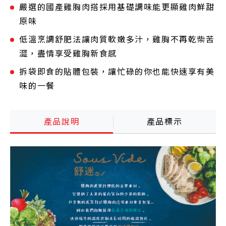
嚴選的國產雞胸肉搭採用基礎調味能更顯雞肉鮮甜
原味
低溫烹調舒肥法讓肉質軟嫩多汁，雞胸不再乾柴苦
澀，盡情享受雞胸新食感
拆袋即食的貼體包裝，讓忙碌的你也能快速享有美
味的一餐
產品說明
產品標示