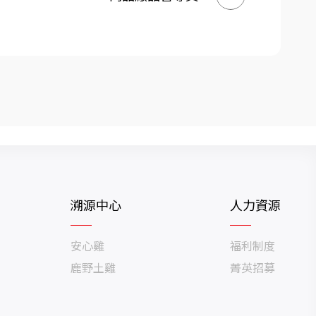
溯源中心
人力資源
安心雞
福利制度
鹿野土雞
菁英招募