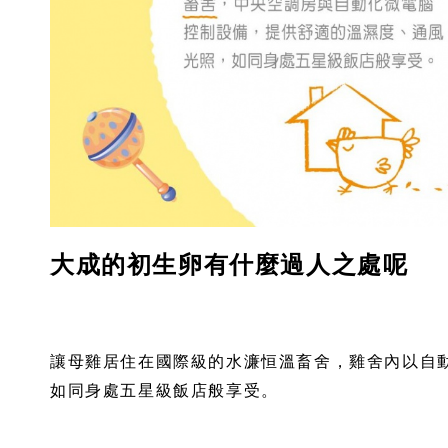
大成的初生卵有什麼過人之處呢
讓母雞居住在國際級的水濂恒溫畜舍，雞舍內以自
如同身處五星級飯店般享受。