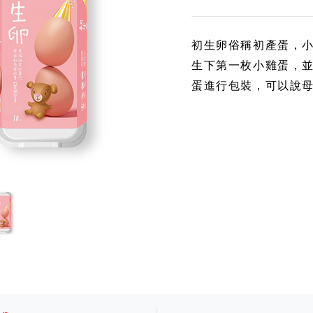
初生卵俗稱初產蛋，
生下第一枚小雞蛋，
蛋進行包裝，可以說