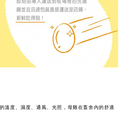
的溫度、濕度、通風、光照，母雞在畜舍內的舒適