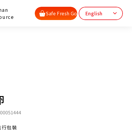
man
Safe Fresh Go
English
ource
卵
200051444
進行包裝