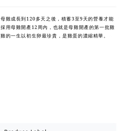
小母雞成長到
120
多天之後，積蓄
3
至
9
天的營養才能
並採用母雞開產
12
周內，也就是母雞開產的第一批雞
母雞的一生以初生卵最珍貴，是雞蛋的濃縮精華。