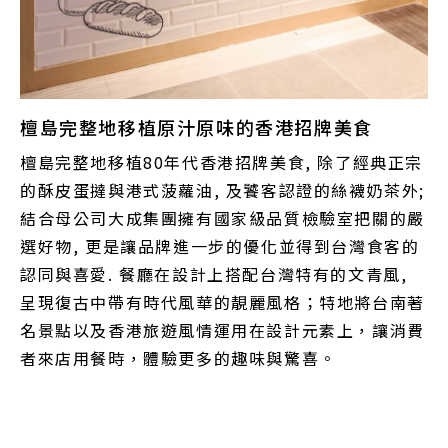
檀島完整地移植原汁原味的香港招牌美食
檀島完整地移植80年代香港招牌美食, 除了經典正宗
的酥皮蛋撻與港式菠蘿油, 及饕客認證的絲襪奶茶外;
結合母公司大成集團擁有國家級品質檢驗室把關的嚴
選好物, 更是讓品牌進一步的優化並得到台灣食客的
認同與喜愛. 餐廳在設計上搭配台灣特有的文青風,
呈現復古中帶有時代風華的靚麗風格；特地將台南著
名景點以及香港旅遊風情運用在設計元素上，讓消費
者來店用餐時，體驗更多的趣味與驚喜。