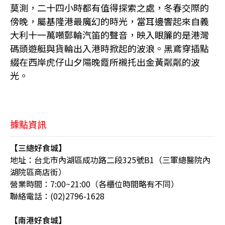
莫測，二十四小時都有值得探索之處，冬春交際的
傍晚，屬基隆港最魔幻的時光，當耳邊響起來自義
大利十一萬噸郵輪汽笛的聲音，映入眼簾的是港灣
碼頭遊艇與貨輪出入港時掀起的波浪。黑鳶穿插點
綴在西岸虎仔山夕陽晚霞所襯托出金黃粼粼的波
光。
據點資訊
【三總好食城】
地址：台北市內湖區成功路二段325號B1（三軍總醫院內
湖院區商店街）
營業時間：7:00~21:00（各櫃位時間略有不同）
聯絡電話：(02)2796-1628
【南港好食城】