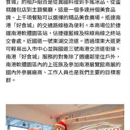
食城」的租戶組合是從異國料理到手搖冰品、從蛋
糕麵包店到主題餐廳，這是一個多達卅個美食品
牌、上千項餐點可以選擇的精品美食廣場。抵達南
港「好食城」的交通路線極為便利。本商場位於捷
運南港軟體園區站，佔捷運藍線及棕線兩線之終站
交會處。近國道一號東湖交流道。透過環東大道更
可輕易出入市中心並與國道三號南港交流道銜接。
南港「好食城」服務的對象除了週邊鄰里住戶外，
南港軟體園區內的上班族及參加南港展覽館商展的
國內外參展廠商、工作人員也是我們主要的目標客
群。