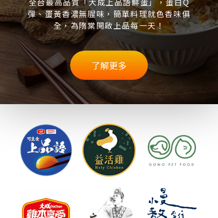
全台最高品質「大成上品語鮮蛋」，蛋白Q
彈、蛋黃香濃無腥味，簡單料理就色香味俱
全，為隋棠開啟上品每一天！
了解更多