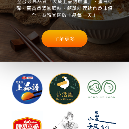
全台最高品質「大成上品語鮮蛋」，蛋白Q
彈、蛋黃香濃無腥味，簡單料理就色香味俱
全，為隋棠開啟上品每一天！
了解更多